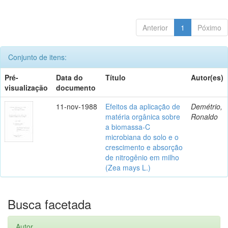
Anterior
1
Póximo
Conjunto de itens:
Pré-
Data do
Título
Autor(es)
visualização
documento
11-nov-1988
Efeitos da aplicação de
Demétrio,
matéria orgânica sobre
Ronaldo
a biomassa-C
microbiana do solo e o
crescimento e absorção
de nitrogênio em milho
(Zea mays L.)
Busca facetada
Autor