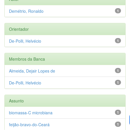
Demétrio, Ronaldo
1
Orientador
De-Polli, Helvécio
1
Membros da Banca
Almeida, Dejair Lopes de
1
De-Polli, Helvécio
1
Assunto
biomassa-C microbiana
1
feijão-bravo-do-Ceará
1