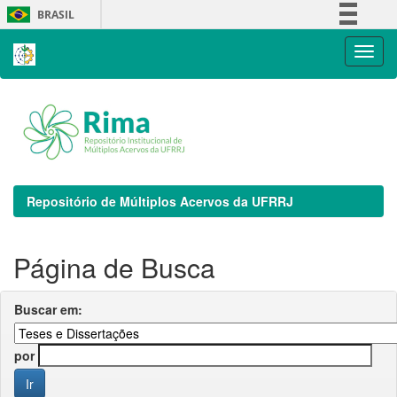
Skip
BRASIL
navigation
Simplifique!
Comunica BR
Participe
Acesso à informação
Legislação
Canais
Repositório de Múltiplos Acervos da UFRRJ
Página de Busca
Buscar em:
por