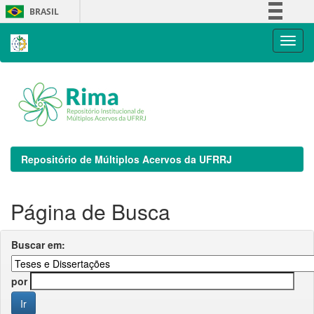
Skip
BRASIL
navigation
Simplifique!
Comunica BR
Participe
Acesso à informação
Legislação
Canais
Repositório de Múltiplos Acervos da UFRRJ
Página de Busca
Buscar em:
por