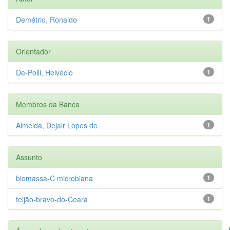
Demétrio, Ronaldo
1
Orientador
De-Polli, Helvécio
1
Membros da Banca
Almeida, Dejair Lopes de
1
Assunto
biomassa-C microbiana
1
feijão-bravo-do-Ceará
1