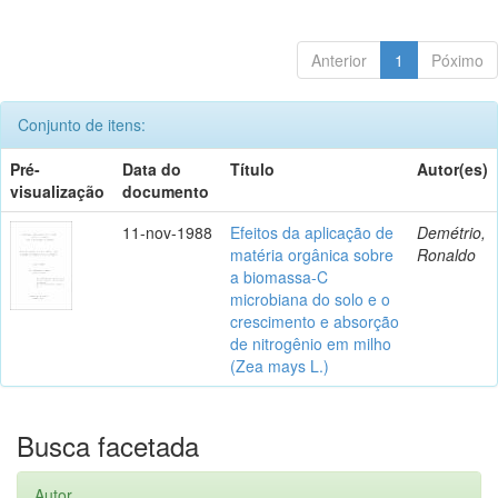
Anterior
1
Póximo
Conjunto de itens:
Pré-
Data do
Título
Autor(es)
visualização
documento
11-nov-1988
Efeitos da aplicação de
Demétrio,
matéria orgânica sobre
Ronaldo
a biomassa-C
microbiana do solo e o
crescimento e absorção
de nitrogênio em milho
(Zea mays L.)
Busca facetada
Autor