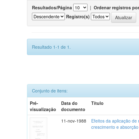
Resultados/Página
|
Ordenar registros po
Registro(s)
Resultado 1-1 de 1.
Conjunto de itens:
Pré-
Data do
Título
visualização
documento
11-nov-1988
Efeitos da aplicação de
crescimento e absorção 