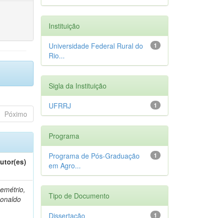
Instituição
Universidade Federal Rural do
1
Rio...
Sigla da Instituição
UFRRJ
1
Póximo
Programa
Programa de Pós-Graduação
1
utor(es)
em Agro...
emétrio,
Tipo de Documento
onaldo
Dissertação
1