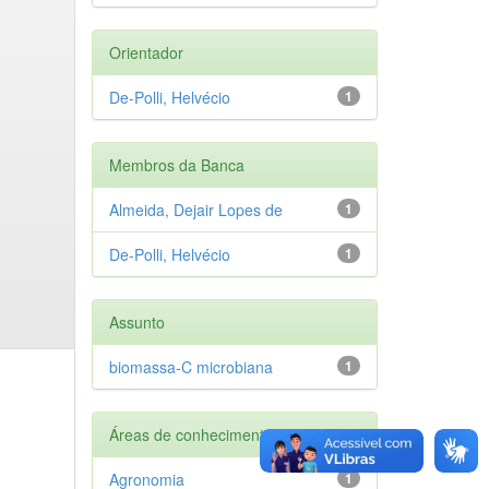
Orientador
De-Polli, Helvécio
1
Membros da Banca
Almeida, Dejair Lopes de
1
De-Polli, Helvécio
1
Assunto
biomassa-C microbiana
1
Áreas de conhecimento
Agronomia
1