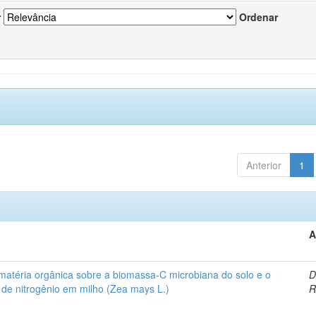
r
Ordenar
Anterior
1
A
 matéria orgânica sobre a biomassa-C microbiana do solo e o
D
de nitrogênio em milho (Zea mays L.)
R