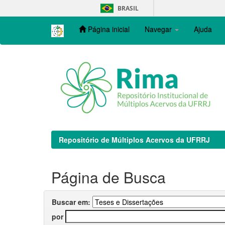
Skip
BRASIL
navigation
Página inicial
Navegar
Ajuda
Repositório de Múltiplos Acervos da UFRRJ
Página de Busca
Buscar em:
por