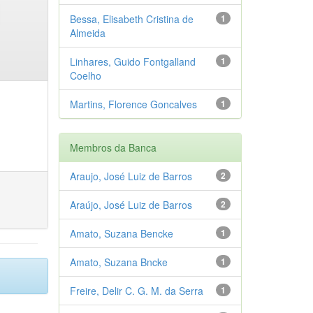
Bessa, Elisabeth Cristina de
1
Almeida
Linhares, Guido Fontgalland
1
Coelho
Martins, Florence Goncalves
1
Membros da Banca
Araujo, José Luiz de Barros
2
Araújo, José Luiz de Barros
2
Amato, Suzana Bencke
1
Amato, Suzana Bncke
1
Freire, Delir C. G. M. da Serra
1