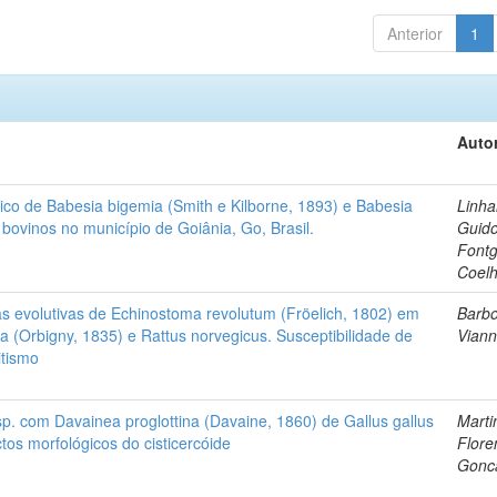
Anterior
1
Autor
ico de Babesia bigemia (Smith e Kilborne, 1893) e Babesia
Linha
bovinos no município de Goiânia, Go, Brasil.
Guid
Fontg
Coel
as evolutivas de Echinostoma revolutum (Fröelich, 1802) em
Barbo
a (Orbigny, 1835) e Rattus norvegicus. Susceptibilidade de
Vian
itismo
p. com Davainea proglottina (Davaine, 1860) de Gallus gallus
Marti
tos morfológicos do cisticercóide
Flore
Gonc