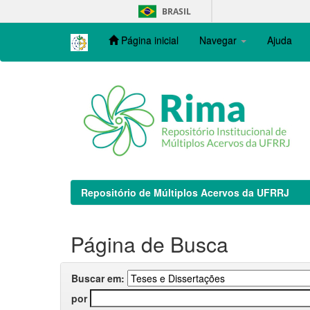
Skip
BRASIL
navigation
Página inicial
Navegar
Ajuda
Repositório de Múltiplos Acervos da UFRRJ
Página de Busca
Buscar em:
por