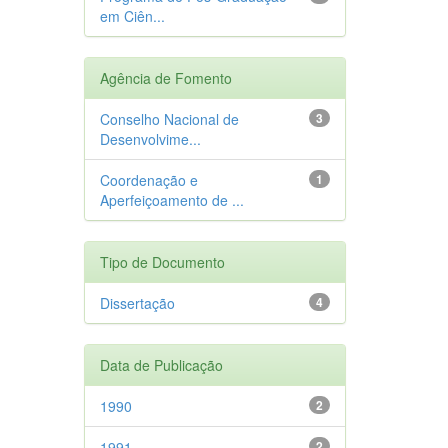
em Ciên...
Agência de Fomento
Conselho Nacional de
3
Desenvolvime...
Coordenação e
1
Aperfeiçoamento de ...
Tipo de Documento
Dissertação
4
Data de Publicação
1990
2
1991
2