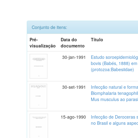
Conjunto de itens:
Pré-
Data do
Título
visualização
documento
30-jan-1991
Estudo soroepidemiológ
bovis (Babés, 1888) em 
(protozoa:Babesiidae)
30-set-1991
Infecção natural e form
Biomphalaria tenagophil
Mus musculus ao paras
15-ago-1990
Infecção de Deroceras s
no Brasil e alguns aspec