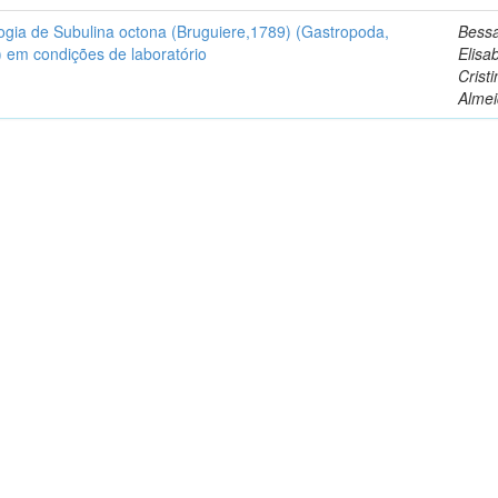
ogia de Subulina octona (Bruguiere,1789) (Gastropoda,
Bess
) em condições de laboratório
Elisa
Crist
Alme