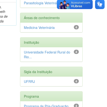
Parasitologia Veterinária
1
a,
beth
ina de
Áreas de conhecimento
ida
Medicina Veterinária
4
Instituição
Universidade Federal Rural do
4
Rio...
Sigla da Instituição
UFRRJ
4
Programa
Programa de Pós-Graduação
4