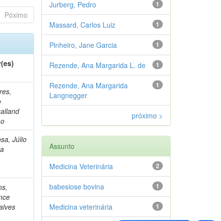
Jurberg, Pedro
1
Póximo
Massard, Carlos Luiz
1
Pinheiro, Jane Garcia
1
(es)
Rezende, Ana Margarida L. de
1
Rezende, Ana Margarida
1
res,
Langnegger
o
alland
próximo >
ho
sa, Júlio
Assunto
na
Medicina Veterinária
2
babesiose bovina
1
ns,
nce
alves
Medicina veterinária
1