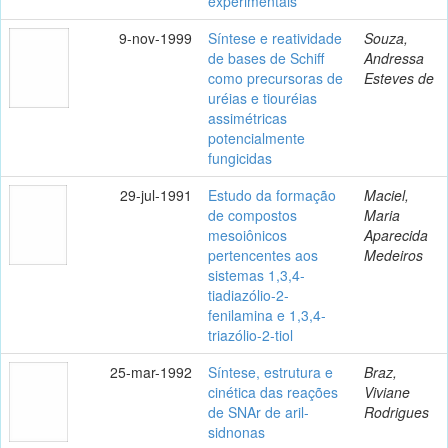
experimentais
9-nov-1999
Síntese e reatividade
Souza,
de bases de Schiff
Andressa
como precursoras de
Esteves de
uréias e tiouréias
assimétricas
potencialmente
fungicidas
29-jul-1991
Estudo da formação
Maciel,
de compostos
Maria
mesoiônicos
Aparecida
pertencentes aos
Medeiros
sistemas 1,3,4-
tiadiazólio-2-
fenilamina e 1,3,4-
triazólio-2-tiol
25-mar-1992
Síntese, estrutura e
Braz,
cinética das reações
Viviane
de SNAr de aril-
Rodrigues
sidnonas