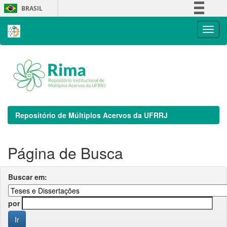
Skip
BRASIL
navigation
Simplifique!
Comunica BR
Participe
Acesso à informação
Legislação
Canais
Repositório de Múltiplos Acervos da UFRRJ
Página de Busca
Buscar em:
por