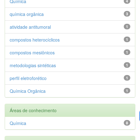
Química
4
química orgânica
3
atividade antitumoral
1
compostos heterocíclicos
1
compostos mesiônicos
1
metodologias sintéticas
1
perfil eletroforético
1
Química Orgânica
1
Áreas de conhecimento
Química
8