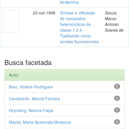
fenilamina
23-out-1996
Síntese e utilização
Souza,
de compostos
Marco
heterocíclicos da
Antonio
classe 1,3,4-
Soares de
Tiadiazólio como
sondas fluorescentes
Busca facetada
Autor
Braz, Viviane Rodrigues
1
Cavalcante, Marcia Ferreira
1
Grynberg, Noema Faiga
1
Maciel, Maria Aparecida Medeiros
1