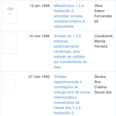
12-jan-1998
Mesoiônicos 1,3,4-
Silva,
tiadiazólio-2-
Edson
aminidas: síntese,
Fernandes
solvatocromismo &
da
citotoxidade
14-nov-1996
Síntese de 1,3,5-
Cavalcante,
triazinas,
Marcia
potencialmente
Ferreira
citotóxicas, pelo
método de catálise
por transferência de
fase
27-mar-1992
Síntese,
Santos,
espectroscopia e
Ana
correlações de
Cristina
energia livre de novos
Souza dos
heterocíclicos
mesoiônicos da
classe dos 1,3,4-
tiadiazólio-2-