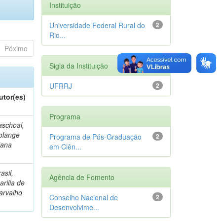
Instituição
Universidade Federal Rural do
2
Rio...
Póximo
Sigla da Instituição
UFRRJ
2
utor(es)
Programa
aschoal,
olange
Programa de Pós-Graduação
2
iana
em Ciên...
asil,
Agência de Fomento
arilia de
arvalho
Conselho Nacional de
2
Desenvolvime...