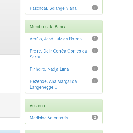
Paschoal, Solange Viana
1
Membros da Banca
Araújo, José Luiz de Barros
1
Freire, Delir Corrêa Gomes da
1
Serra
Pinheiro, Nadja Lima
1
Rezende, Ana Margarida
1
Langenegge...
Assunto
Medicina Veterinária
2