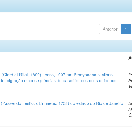
Anterior
1
A
(Giard et Billet, 1892) Looss, 1907 em Bradybaena similaris
P
 de migração e consequências do parasitismo sob os enfoques
S
V
 (Passer domesticus Linnaeus, 1758) do estado do Rio de Janeiro
Br
M
C