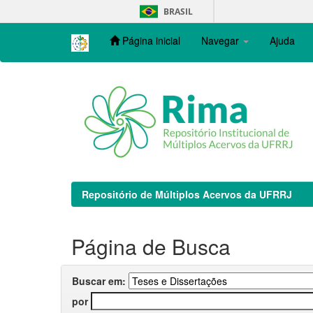
Skip
BRASIL
navigation
Página inicial
Navegar
Ajuda
Repositório de Múltiplos Acervos da UFRRJ
Página de Busca
Buscar em:
por