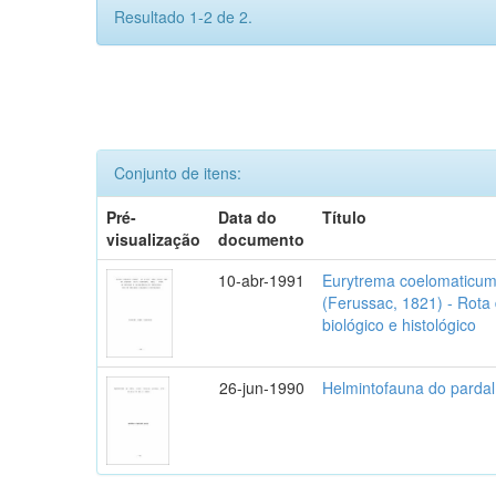
Resultado 1-2 de 2.
Conjunto de itens:
Pré-
Data do
Título
visualização
documento
10-abr-1991
Eurytrema coelomaticum 
(Ferussac, 1821) - Rota
biológico e histológico
26-jun-1990
Helmintofauna do pardal