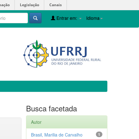
mação
Legislação
Canais
Entrar em:
Idioma
Busca facetada
Autor
Brasil, Marilia de Carvalho
1