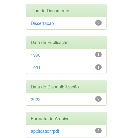
Tipo de Documento
Dissertação
2
Data de Publicação
1990
1
1991
1
Data de Disponibilização
2023
2
Formato do Arquivo
application/pdf
2