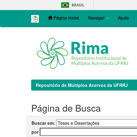
Skip
BRASIL
navigation
Página inicial
Navegar
Ajuda
Repositório de Múltiplos Acervos da UFRRJ
Página de Busca
Buscar em:
por