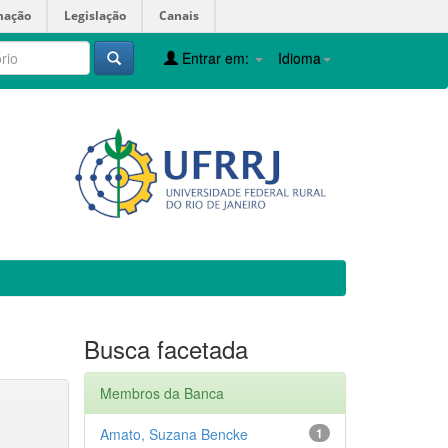
mação
Legislação
Canais
Entrar em:
Idioma
Busca facetada
Membros da Banca
Amato, Suzana Bencke
1