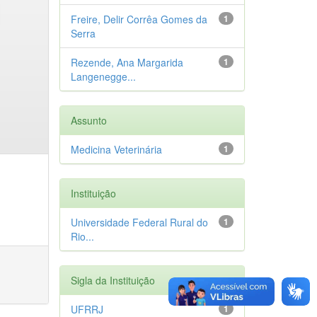
Freire, Delir Corrêa Gomes da
1
Serra
Rezende, Ana Margarida
1
Langenegge...
Assunto
Medicina Veterinária
1
Instituição
Universidade Federal Rural do
1
Rio...
Sigla da Instituição
UFRRJ
1