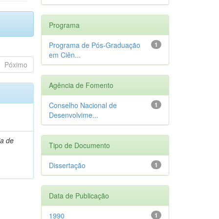
Programa
Programa de Pós-Graduação
1
em Ciên...
Póximo
Agência de Fomento
Conselho Nacional de
1
Desenvolvime...
ia de
Tipo de Documento
Dissertação
1
Data de Publicação
1990
1