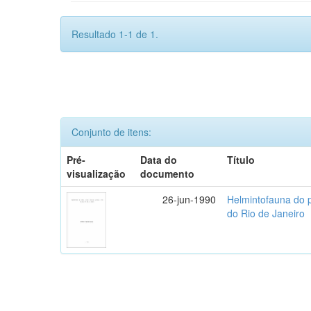
Resultado 1-1 de 1.
Conjunto de itens:
Pré-
Data do
Título
visualização
documento
26-jun-1990
Helmintofauna do 
do Rio de Janeiro