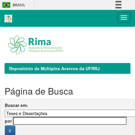
Skip
BRASIL
navigation
Simplifique!
Comunica BR
Participe
Acesso à informação
Legislação
Canais
Repositório de Múltiplos Acervos da UFRRJ
Página de Busca
Buscar em:
por