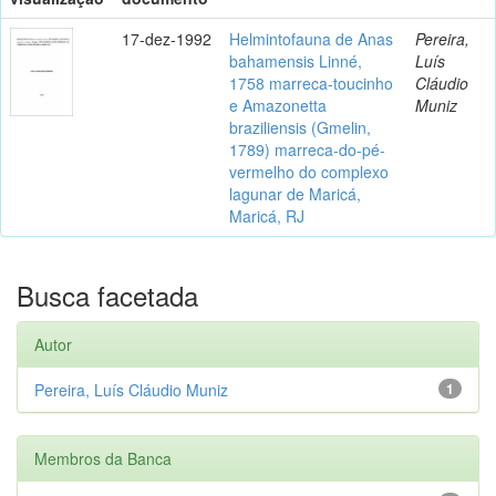
17-dez-1992
Helmintofauna de Anas
Pereira,
bahamensis Linné,
Luís
1758 marreca-toucinho
Cláudio
e Amazonetta
Muniz
braziliensis (Gmelin,
1789) marreca-do-pé-
vermelho do complexo
lagunar de Maricá,
Maricá, RJ
Busca facetada
Autor
Pereira, Luís Cláudio Muniz
1
Membros da Banca