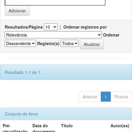
Resultados/Página
|
Ordenar registros por
Ordenar
Registro(s)
Resultado 1-1 de 1.
Anterior
1
Póximo
Conjunto de itens:
Pré-
Data do
Título
Autor(es)
visualização
documento