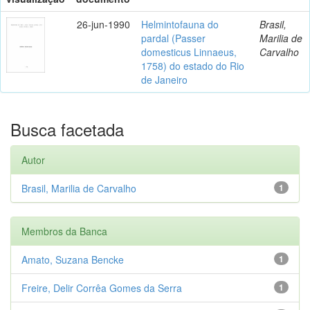
26-jun-1990
Helmintofauna do
Brasil,
pardal (Passer
Marilia de
domesticus Linnaeus,
Carvalho
1758) do estado do Rio
de Janeiro
Busca facetada
Autor
Brasil, Marilia de Carvalho
1
Membros da Banca
Amato, Suzana Bencke
1
Freire, Delir Corrêa Gomes da Serra
1