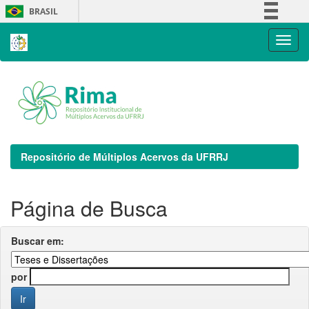
Skip
BRASIL
navigation
Simplifique!
Comunica BR
Participe
Acesso à informação
Legislação
Canais
Repositório de Múltiplos Acervos da UFRRJ
Página de Busca
Buscar em:
por