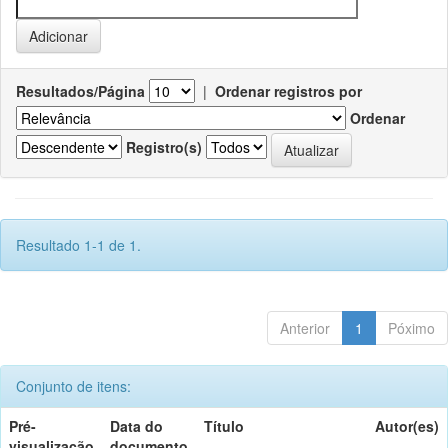
Resultados/Página
|
Ordenar registros por
Ordenar
Registro(s)
Resultado 1-1 de 1.
Anterior
1
Póximo
Conjunto de itens:
Pré-
Data do
Título
Autor(es)
visualização
documento