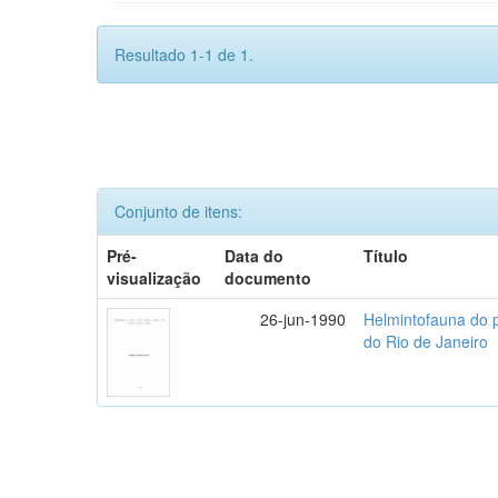
Resultado 1-1 de 1.
Conjunto de itens:
Pré-
Data do
Título
visualização
documento
26-jun-1990
Helmintofauna do 
do Rio de Janeiro