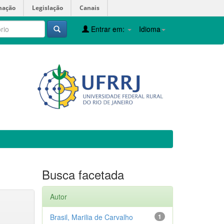
mação
Legislação
Canais
Entrar em:
Idioma
Busca facetada
Autor
Brasil, Marilia de Carvalho
1