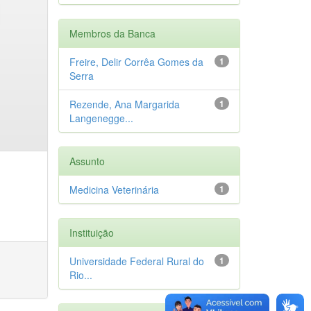
Membros da Banca
Freire, Delir Corrêa Gomes da
1
Serra
Rezende, Ana Margarida
1
Langenegge...
Assunto
Medicina Veterinária
1
Instituição
Universidade Federal Rural do
1
Rio...