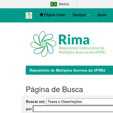
Skip
BRASIL
navigation
Página inicial
Navegar
Ajuda
Repositório de Múltiplos Acervos da UFRRJ
Página de Busca
Buscar em:
por