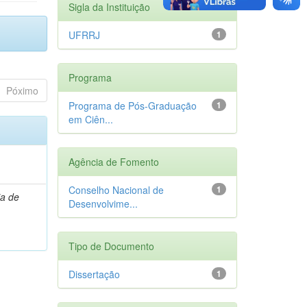
Sigla da Instituição
UFRRJ
1
Programa
Póximo
Programa de Pós-Graduação
1
em Ciên...
Agência de Fomento
Conselho Nacional de
1
ia de
Desenvolvime...
Tipo de Documento
Dissertação
1