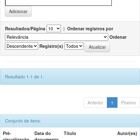
Resultados/Página
|
Ordenar registros por
Ordenar
Registro(s)
Resultado 1-1 de 1.
Anterior
1
Póximo
Conjunto de itens:
Pré-
Data do
Título
Autor(es)
visualização
documento