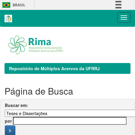
Skip
BRASIL
navigation
Simplifique!
Comunica BR
Participe
Acesso à informação
Legislação
Canais
Repositório de Múltiplos Acervos da UFRRJ
Página de Busca
Buscar em:
por