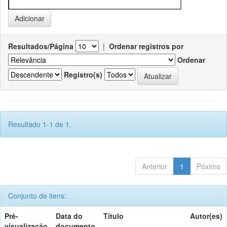
Resultados/Página
|
Ordenar registros por
Ordenar
Registro(s)
Resultado 1-1 de 1.
Anterior
1
Póximo
Conjunto de itens:
Pré-
Data do
Título
Autor(es)
visualização
documento