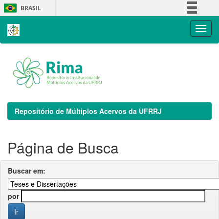
Skip
BRASIL
navigation
Simplifique!
Comunica BR
Participe
Acesso à informação
Legislação
Canais
Repositório de Múltiplos Acervos da UFRRJ
Página de Busca
Buscar em:
por