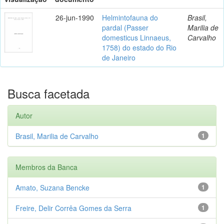
26-jun-1990
Helmintofauna do
Brasil,
pardal (Passer
Marilia de
domesticus Linnaeus,
Carvalho
1758) do estado do Rio
de Janeiro
Busca facetada
Autor
Brasil, Marilia de Carvalho
1
Membros da Banca
Amato, Suzana Bencke
1
Freire, Delir Corrêa Gomes da Serra
1