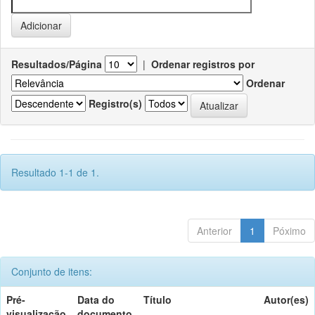
Resultados/Página
|
Ordenar registros por
Ordenar
Registro(s)
Resultado 1-1 de 1.
Anterior
1
Póximo
Conjunto de itens:
Pré-
Data do
Título
Autor(es)
visualização
documento