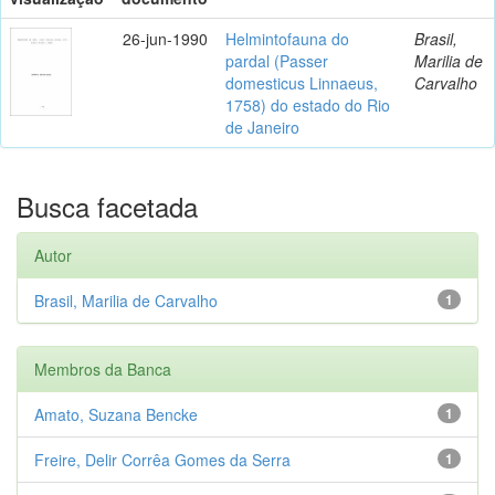
26-jun-1990
Helmintofauna do
Brasil,
pardal (Passer
Marilia de
domesticus Linnaeus,
Carvalho
1758) do estado do Rio
de Janeiro
Busca facetada
Autor
Brasil, Marilia de Carvalho
1
Membros da Banca
Amato, Suzana Bencke
1
Freire, Delir Corrêa Gomes da Serra
1