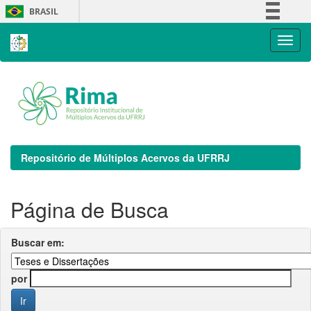
Skip
BRASIL
navigation
Simplifique!
Comunica BR
Participe
Acesso à informação
Legislação
Canais
Repositório de Múltiplos Acervos da UFRRJ
Página de Busca
Buscar em:
por