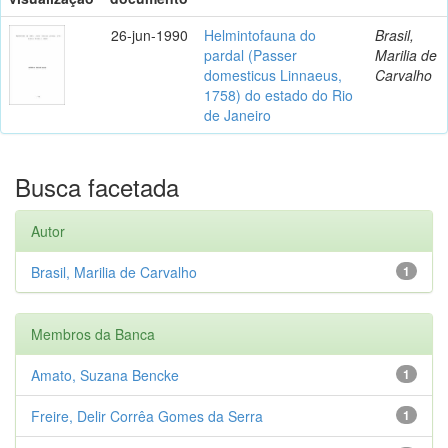
26-jun-1990
Helmintofauna do
Brasil,
pardal (Passer
Marilia de
domesticus Linnaeus,
Carvalho
1758) do estado do Rio
de Janeiro
Busca facetada
Autor
Brasil, Marilia de Carvalho
1
Membros da Banca
Amato, Suzana Bencke
1
Freire, Delir Corrêa Gomes da Serra
1