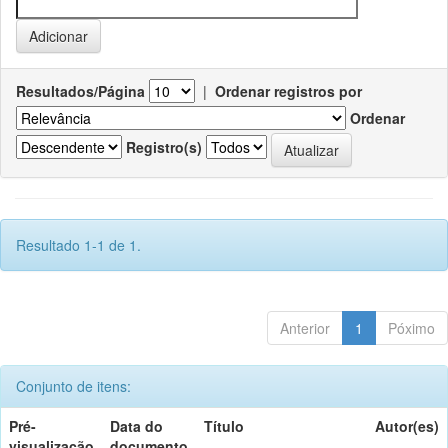
Resultados/Página
|
Ordenar registros por
Ordenar
Registro(s)
Resultado 1-1 de 1.
Anterior
1
Póximo
Conjunto de itens:
Pré-
Data do
Título
Autor(es)
visualização
documento