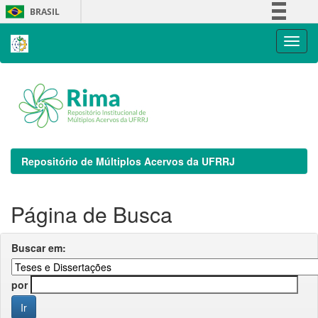
Skip
BRASIL
navigation
Simplifique!
Comunica BR
Participe
Acesso à informação
Legislação
Canais
Repositório de Múltiplos Acervos da UFRRJ
Página de Busca
Buscar em:
por