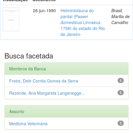
26-jun-1990
Helmintofauna do
Brasil,
pardal (Passer
Marilia de
domesticus Linnaeus,
Carvalho
1758) do estado do Rio
de Janeiro
Busca facetada
Membros da Banca
Freire, Delir Corrêa Gomes da Serra
1
Rezende, Ana Margarida Langenegge...
1
Assunto
Medicina Veterinária
1