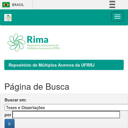
Skip
BRASIL
navigation
Simplifique!
Comunica BR
Participe
Acesso à informação
Legislação
Canais
Repositório de Múltiplos Acervos da UFRRJ
Página de Busca
Buscar em:
por