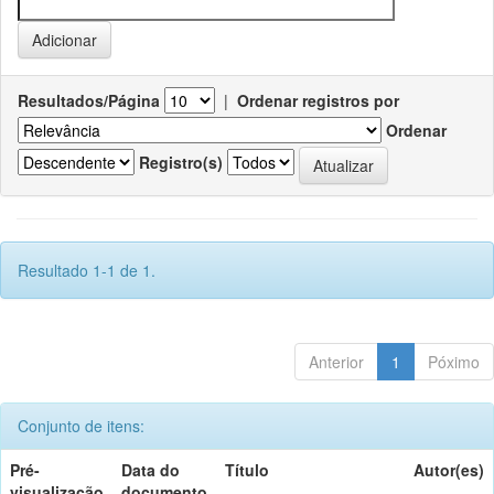
Resultados/Página
|
Ordenar registros por
Ordenar
Registro(s)
Resultado 1-1 de 1.
Anterior
1
Póximo
Conjunto de itens:
Pré-
Data do
Título
Autor(es)
visualização
documento