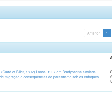
Anterior
1
A
(Giard et Billet, 1892) Looss, 1907 em Bradybaena similaris
P
 de migração e consequências do parasitismo sob os enfoques
S
V