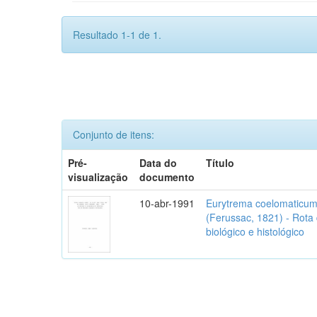
Resultado 1-1 de 1.
Conjunto de itens:
Pré-
Data do
Título
visualização
documento
10-abr-1991
Eurytrema coelomaticum 
(Ferussac, 1821) - Rota
biológico e histológico