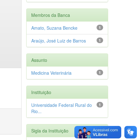
Membros da Banca
Amato, Suzana Bencke
1
Araújo, José Luiz de Barros
1
Assunto
Medicina Veterinária
1
Instituição
Universidade Federal Rural do
1
Rio...
Sigla da Instituição