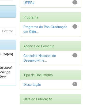
UFRRJ
1
Programa
Programa de Pós-Graduação
1
Póximo
em Ciên...
Agência de Fomento
utor(es)
Conselho Nacional de
1
Desenvolvime...
aschoal,
olange
Tipo de Documento
iana
Dissertação
1
Data de Publicação