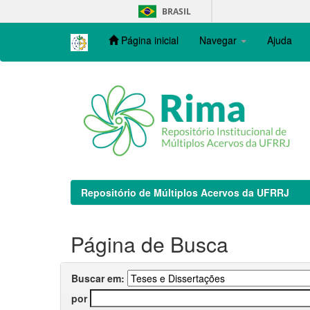
Skip
BRASIL
navigation
Página inicial
Navegar
Ajuda
Repositório de Múltiplos Acervos da UFRRJ
Página de Busca
Buscar em:
por