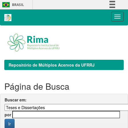
Skip
BRASIL
navigation
Simplifique!
Comunica BR
Participe
Acesso à informação
Legislação
Canais
Repositório de Múltiplos Acervos da UFRRJ
Página de Busca
Buscar em:
por