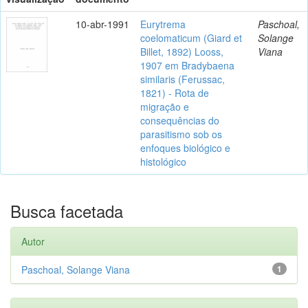
10-abr-1991
Eurytrema
Paschoal,
coelomaticum (Giard et
Solange
Billet, 1892) Looss,
Viana
1907 em Bradybaena
similaris (Ferussac,
1821) - Rota de
migração e
consequências do
parasitismo sob os
enfoques biológico e
histológico
Busca facetada
Autor
Paschoal, Solange Viana
1