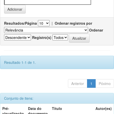
Resultados/Página
|
Ordenar registros por
Ordenar
Registro(s)
Resultado 1-1 de 1.
Anterior
1
Póximo
Conjunto de itens:
Pré-
Data do
Título
Autor(es)
visualização
documento