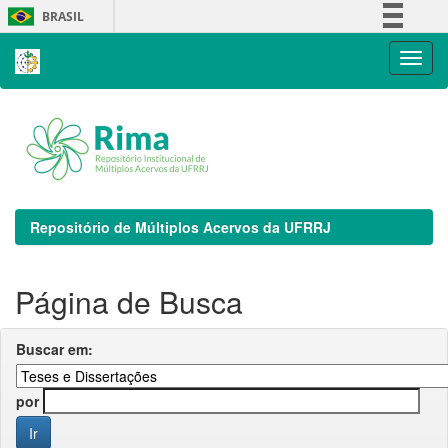
Skip
BRASIL
navigation
Simplifique!
Comunica BR
Participe
Acesso à informação
Legislação
Canais
Repositório de Múltiplos Acervos da UFRRJ
Página de Busca
Buscar em:
por