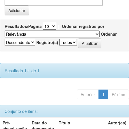
Resultados/Página
|
Ordenar registros por
Ordenar
Registro(s)
Resultado 1-1 de 1.
Anterior
1
Póximo
Conjunto de itens:
Pré-
Data do
Título
Autor(es)
visualização
documento