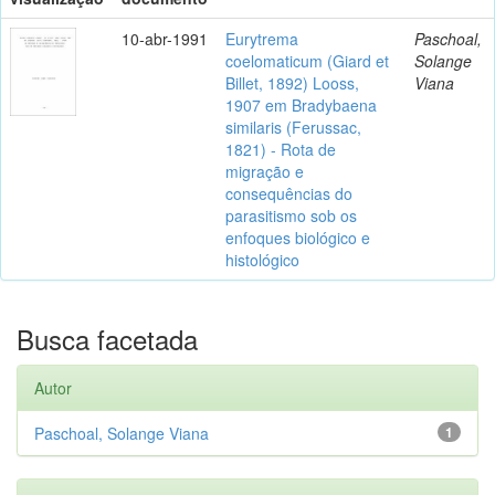
10-abr-1991
Eurytrema
Paschoal,
coelomaticum (Giard et
Solange
Billet, 1892) Looss,
Viana
1907 em Bradybaena
similaris (Ferussac,
1821) - Rota de
migração e
consequências do
parasitismo sob os
enfoques biológico e
histológico
Busca facetada
Autor
Paschoal, Solange Viana
1