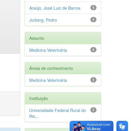
Araújo, José Luiz de Barros
1
Jurberg, Pedro
1
Assunto
Medicina Veterinária
1
Áreas de conhecimento
Medicina Veterinária
1
Instituição
Universidade Federal Rural do
1
Rio...