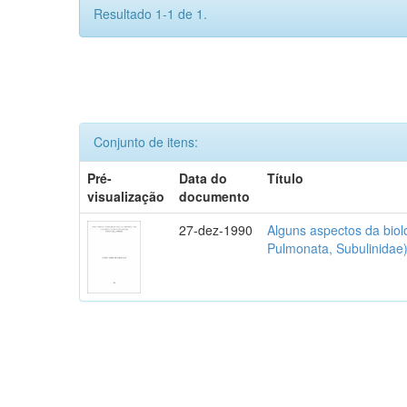
Resultado 1-1 de 1.
Conjunto de itens:
Pré-
Data do
Título
visualização
documento
27-dez-1990
Alguns aspectos da biol
Pulmonata, Subulinidae)