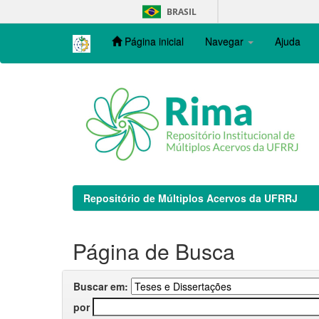
Skip
BRASIL
navigation
Página inicial
Navegar
Ajuda
Repositório de Múltiplos Acervos da UFRRJ
Página de Busca
Buscar em:
por