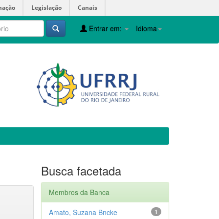
mação
Legislação
Canais
Entrar em:
Idioma
Busca facetada
Membros da Banca
Amato, Suzana Bncke
1