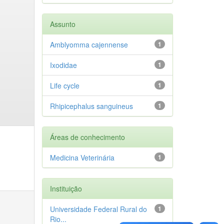
Assunto
Amblyomma cajennense
1
Ixodidae
1
Life cycle
1
Rhipicephalus sanguineus
1
Áreas de conhecimento
Medicina Veterinária
1
Instituição
Universidade Federal Rural do
1
Rio...