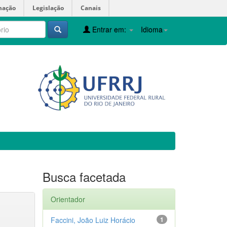
mação
Legislação
Canais
Entrar em:
Idioma
Busca facetada
Orientador
Faccini, João Luiz Horácio
1