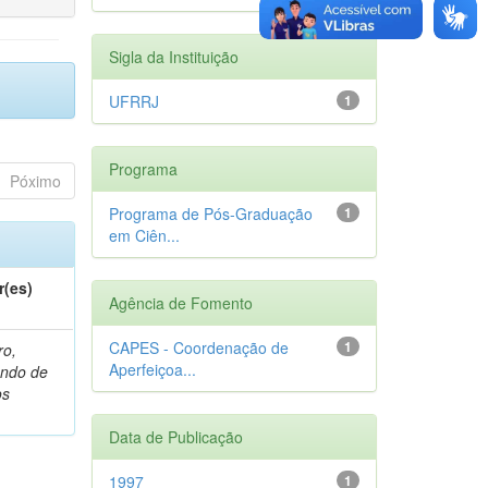
Sigla da Instituição
UFRRJ
1
Programa
Póximo
Programa de Pós-Graduação
1
em Ciên...
r(es)
Agência de Fomento
CAPES - Coordenação de
1
ro,
Aperfeiçoa...
ndo de
os
Data de Publicação
1997
1