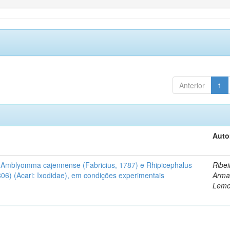
Anterior
1
Auto
e Amblyomma cajennense (Fabricius, 1787) e Rhipicephalus
Ribei
806) (Acari: Ixodidae), em condições experimentais
Arma
Lem