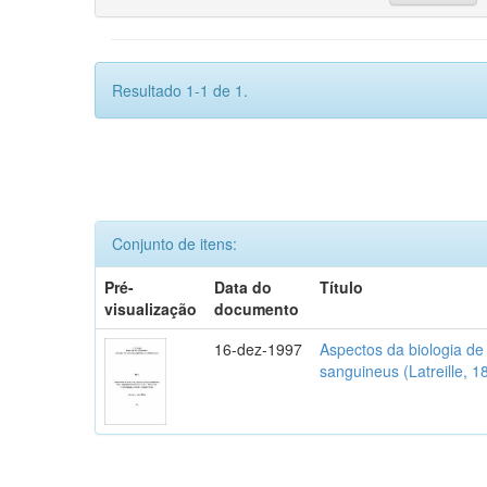
Resultado 1-1 de 1.
Conjunto de itens:
Pré-
Data do
Título
visualização
documento
16-dez-1997
Aspectos da biologia d
sanguineus (Latreille, 1