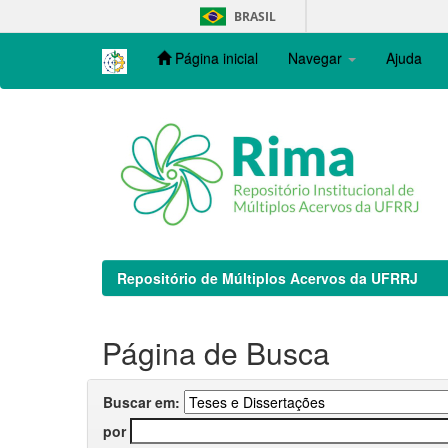
Skip
BRASIL
navigation
Página inicial
Navegar
Ajuda
Repositório de Múltiplos Acervos da UFRRJ
Página de Busca
Buscar em:
por