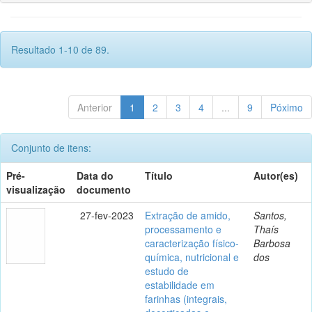
Resultado 1-10 de 89.
Anterior
1
2
3
4
...
9
Póximo
Conjunto de itens:
Pré-
Data do
Título
Autor(es)
visualização
documento
27-fev-2023
Extração de amido,
Santos,
processamento e
Thaís
caracterização físico-
Barbosa
química, nutricional e
dos
estudo de
estabilidade em
farinhas (integrais,