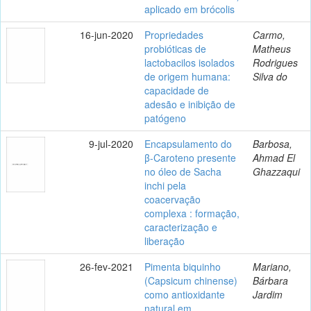
aplicado em brócolis
16-jun-2020
Propriedades
Carmo,
probióticas de
Matheus
lactobacilos isolados
Rodrigues
de origem humana:
Silva do
capacidade de
adesão e inibição de
patógeno
9-jul-2020
Encapsulamento do
Barbosa,
β-Caroteno presente
Ahmad El
no óleo de Sacha
Ghazzaqui
inchi pela
coacervação
complexa : formação,
caracterização e
liberação
26-fev-2021
Pimenta biquinho
Mariano,
(Capsicum chinense)
Bárbara
como antioxidante
Jardim
natural em