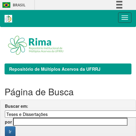
Skip
BRASIL
navigation
Simplifique!
Comunica BR
Participe
Acesso à informação
Legislação
Canais
Repositório de Múltiplos Acervos da UFRRJ
Página de Busca
Buscar em:
por