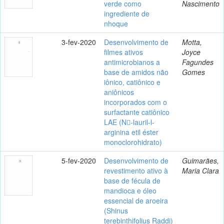
verde como
Nascimento
ingrediente de
nhoque
3-fev-2020
Desenvolvimento de
Motta,
filmes ativos
Joyce
antimicrobianos a
Fagundes
base de amidos não
Gomes
iônico, catiônico e
aniônicos
incorporados com o
surfactante catiônico
LAE (N-lauril-l-
arginina etil éster
monoclorohidrato)
5-fev-2020
Desenvolvimento de
Guimarães,
revestimento ativo à
Maria Clara
base de fécula de
mandioca e óleo
essencial de aroeira
(Shinus
terebinthifolius Raddi)