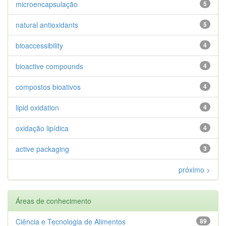
microencapsulação
5
natural antioxidants
5
bioaccessibility
4
bioactive compounds
4
compostos bioativos
4
lipid oxidation
4
oxidação lipídica
4
active packaging
3
próximo >
Áreas de conhecimento
Ciência e Tecnologia de Alimentos
89