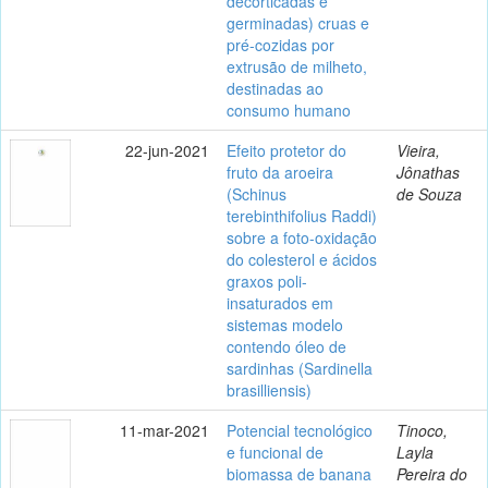
decorticadas e
germinadas) cruas e
pré-cozidas por
extrusão de milheto,
destinadas ao
consumo humano
22-jun-2021
Efeito protetor do
Vieira,
fruto da aroeira
Jônathas
(Schinus
de Souza
terebinthifolius Raddi)
sobre a foto-oxidação
do colesterol e ácidos
graxos poli-
insaturados em
sistemas modelo
contendo óleo de
sardinhas (Sardinella
brasilliensis)
11-mar-2021
Potencial tecnológico
Tinoco,
e funcional de
Layla
biomassa de banana
Pereira do