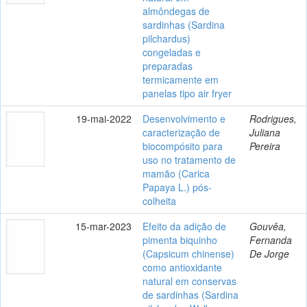
almôndegas de
sardinhas (Sardina
pilchardus)
congeladas e
preparadas
termicamente em
panelas tipo air fryer
19-mai-2022
Desenvolvimento e
Rodrigues,
caracterização de
Juliana
biocompósito para
Pereira
uso no tratamento de
mamão (Carica
Papaya L.) pós-
colheita
15-mar-2023
Efeito da adição de
Gouvêa,
pimenta biquinho
Fernanda
(Capsicum chinense)
De Jorge
como antioxidante
natural em conservas
de sardinhas (Sardina