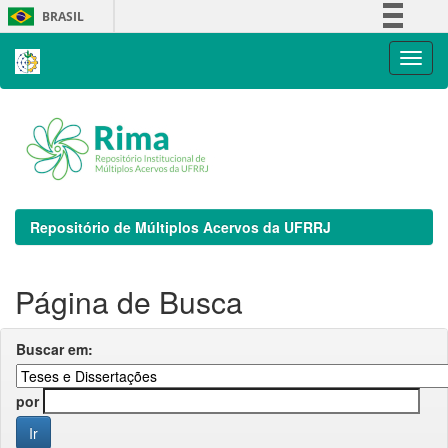
Skip
BRASIL
navigation
Simplifique!
Comunica BR
Participe
Acesso à informação
Legislação
Canais
Repositório de Múltiplos Acervos da UFRRJ
Página de Busca
Buscar em:
por