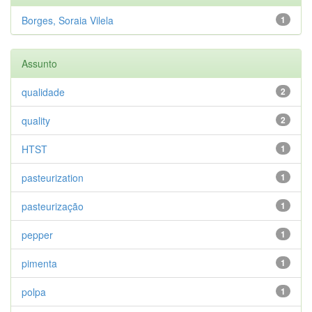
Borges, Soraia Vilela
1
Assunto
qualidade
2
quality
2
HTST
1
pasteurization
1
pasteurização
1
pepper
1
pimenta
1
polpa
1