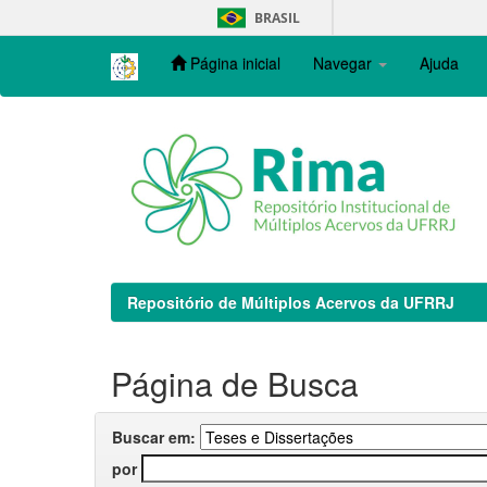
Skip
BRASIL
navigation
Página inicial
Navegar
Ajuda
Repositório de Múltiplos Acervos da UFRRJ
Página de Busca
Buscar em:
por