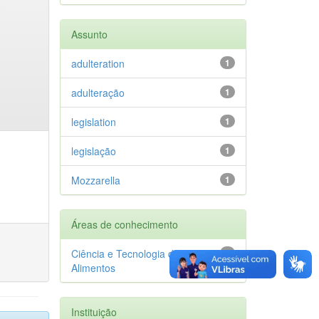
Assunto
adulteration
1
adulteração
1
legislation
1
legislação
1
Mozzarella
1
Áreas de conhecimento
Ciência e Tecnologia de
1
Alimentos
Instituição