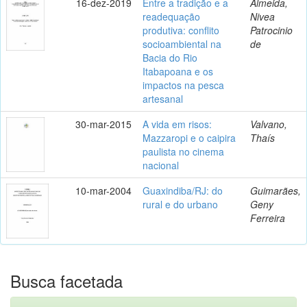
16-dez-2019
Entre a tradição e a
Almeida,
readequação
Nivea
produtiva: conflito
Patrocinio
socioambiental na
de
Bacia do Rio
Itabapoana e os
impactos na pesca
artesanal
30-mar-2015
A vida em risos:
Valvano,
Mazzaropi e o caipira
Thaís
paulista no cinema
nacional
10-mar-2004
Guaxindiba/RJ: do
Guimarães,
rural e do urbano
Geny
Ferreira
Busca facetada