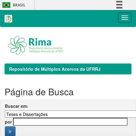
Skip
BRASIL
navigation
Simplifique!
Comunica BR
Participe
Acesso à informação
Legislação
Canais
Repositório de Múltiplos Acervos da UFRRJ
Página de Busca
Buscar em:
por