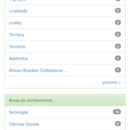
ruralidade
2
rurality
2
Territory
2
Território
2
Aesthetics
1
African-Brazilian Civilizational ...
1
próximo >
Áreas de conhecimento
Sociologia
14
Ciências Sociais
5