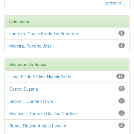
próximo >
Orientador
Loureiro, Carlos Frederico Bernardo
1
Moreira, Roberto José
1
Membros da Banca
Lima, Eli de Fátima Napoleão de
15
Cesco, Susana
9
Andriolli, Carmen Silvia
6
Menezes, Thereza Cristina Cardoso
5
Bruno, Regina Angela Landim
3