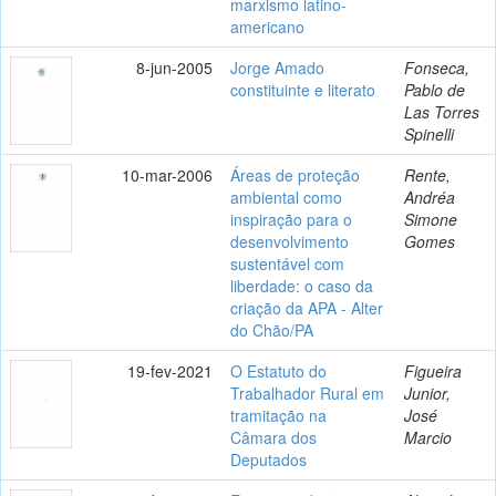
marxismo latino-
americano
8-jun-2005
Jorge Amado
Fonseca,
constituinte e literato
Pablo de
Las Torres
Spinelli
10-mar-2006
Áreas de proteção
Rente,
ambiental como
Andréa
inspiração para o
Simone
desenvolvimento
Gomes
sustentável com
liberdade: o caso da
criação da APA - Alter
do Chão/PA
19-fev-2021
O Estatuto do
Figueira
Trabalhador Rural em
Junior,
tramitação na
José
Câmara dos
Marcio
Deputados