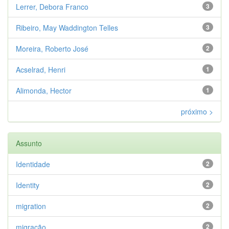
Lerrer, Debora Franco
3
Ribeiro, May Waddington Telles
3
Moreira, Roberto José
2
Acselrad, Henri
1
Alimonda, Hector
1
próximo >
Assunto
Identidade
2
Identity
2
migration
2
migração
2