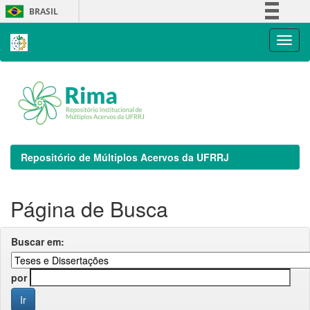
Skip
BRASIL
navigation
Simplifique!
Comunica BR
Participe
Acesso à informação
Legislação
Canais
Repositório de Múltiplos Acervos da UFRRJ
Página de Busca
Buscar em:
por