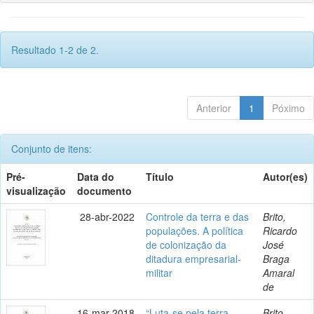
Resultado 1-2 de 2.
Anterior
1
Póximo
Conjunto de itens:
Pré-
Data do
Título
Autor(es)
visualização
documento
28-abr-2022
Controle da terra e das
Brito,
populações. A política
Ricardo
de colonização da
José
ditadura empresarial-
Braga
militar
Amaral
de
16-mar-2018
“Luta-se pela terra
Brito,