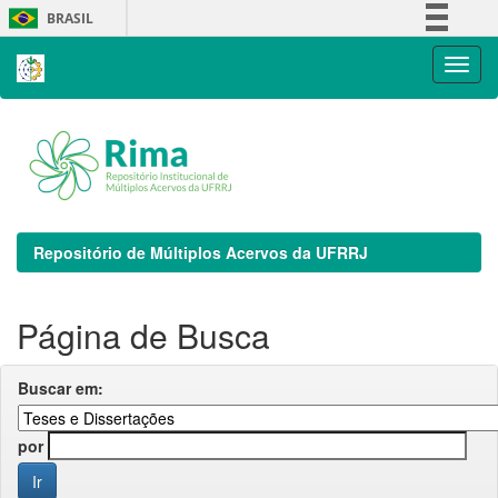
Skip
BRASIL
navigation
Simplifique!
Comunica BR
Participe
Acesso à informação
Legislação
Canais
Repositório de Múltiplos Acervos da UFRRJ
Página de Busca
Buscar em:
por