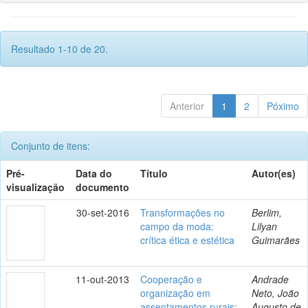
Resultado 1-10 de 20.
Anterior
1
2
Póximo
Conjunto de itens:
Pré-
Data do
Título
Autor(es)
visualização
documento
30-set-2016
Transformações no
Berlim,
campo da moda:
Lilyan
crítica ética e estética
Guimarães
11-out-2013
Cooperação e
Andrade
organização em
Neto, João
assentamentos rurais:
Augusto de