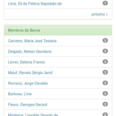
Lima, Eli de Fátima Napoleão de
1
próximo >
Membros da Banca
Carneiro, Maria José Teixeira
3
Delgado, Nelson Giordano
3
Lerrer, Debora Franco
3
Maluf, Renato Sérgio Jamil
3
Romano, Jorge Osvaldo
3
Barbosa, Lívia
2
Flexor, Georges Gerard
2
Medeiros, Leonilde Servolo de
2