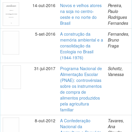
14-out-2016
Novos e velhos atores
Pereira,
na soja no centro-
Paulo
oeste e no norte do
Rodrigues
Brasil
Fernandes
5-set-2016
A construção da
Fernandes,
memória ambiental e a
Bruno
consolidação da
Fraga
Ecologia no Brasil
(1944-1976)
31-jul-2017
Programa Nacional de
Schottz,
Alimentação Escolar
Vanessa
(PNAE): controvérsias
sobre os instrumentos
de compra de
alimentos produzidos
pela agricultura
familiar
8-out-2012
A Confederação
Tavares,
Nacional da
Ana