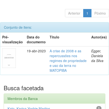
Anterior
1
Póximo
Conjunto de itens:
Pré-
Data do
Título
Autor(es)
visualização
documento
19-abr-2023
A crise de 2008 e as
Egger,
repercussões nos
Daniela
regimes de propriedade
da Silva
e uso da terra no
MATOPIBA
Busca facetada
Membros da Banca
Kato, Karina Yoshie Martins
1