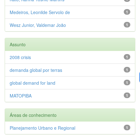
Medeiros, Leonilde Servolo de
1
Wesz Junior, Valdemar João
1
Assunto
2008 crisis
1
demanda global por terras
1
global demand for land
1
MATOPIBA
1
Áreas de conhecimento
Planejamento Urbano e Regional
1