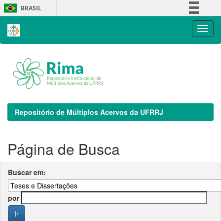
Skip
BRASIL
navigation
Simplifique!
Comunica BR
Participe
Acesso à informação
Legislação
Canais
Repositório de Múltiplos Acervos da UFRRJ
Página de Busca
Buscar em:
por