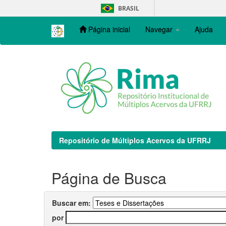
Skip
BRASIL
navigation
Página inicial
Navegar
Ajuda
Repositório de Múltiplos Acervos da UFRRJ
Página de Busca
Buscar em:
por