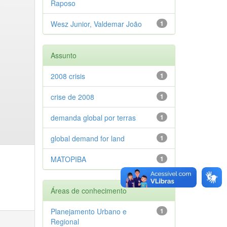
Raposo
Wesz Junior, Valdemar João
1
Assunto
2008 crisis
1
crise de 2008
1
demanda global por terras
1
global demand for land
1
MATOPIBA
1
Áreas de conhecimento
Planejamento Urbano e
1
Regional