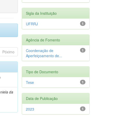
Sigla da Instituição
UFRRJ
1
Agência de Fomento
Coordenação de
1
Póximo
Aperfeiçoamento de...
Tipo de Documento
)
Tese
1
niela da
Data de Publicação
2023
1