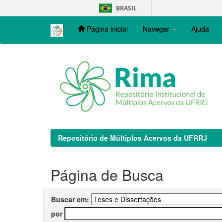
Skip
BRASIL
navigation
Página inicial
Navegar
Ajuda
Repositório de Múltiplos Acervos da UFRRJ
Página de Busca
Buscar em:
por