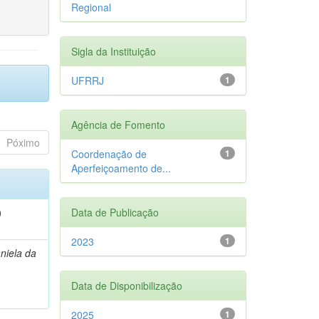
Regional
Sigla da Instituição
UFRRJ
1
Agência de Fomento
Póximo
Coordenação de
1
Aperfeiçoamento de...
)
Data de Publicação
2023
1
niela da
Data de Disponibilização
2025
1