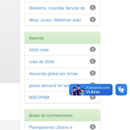
Medeiros, Leonilde Servolo de
1
Wesz Junior, Valdemar João
1
Assunto
2008 crisis
1
crise de 2008
1
demanda global por terras
1
global demand for land
1
MATOPIBA
1
Áreas de conhecimento
Planejamento Urbano e
1