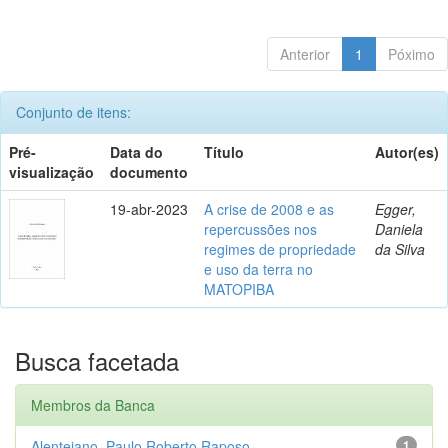
Anterior
1
Póximo
Conjunto de itens:
Pré-
Data do
Título
Autor(es)
visualização
documento
19-abr-2023
A crise de 2008 e as
Egger,
repercussões nos
Daniela
regimes de propriedade
da Silva
e uso da terra no
MATOPIBA
Busca facetada
Membros da Banca
Alentejano, Paulo Roberto Raposo
1