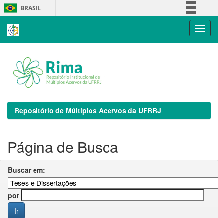
Skip
BRASIL
navigation
Simplifique!
Comunica BR
Participe
Acesso à informação
Legislação
Canais
Repositório de Múltiplos Acervos da UFRRJ
Página de Busca
Buscar em:
por