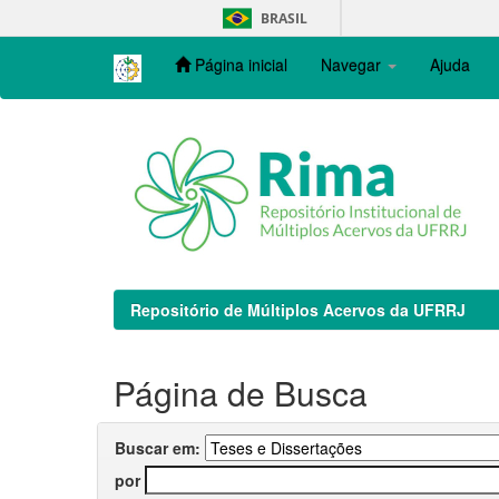
Skip
BRASIL
navigation
Página inicial
Navegar
Ajuda
Repositório de Múltiplos Acervos da UFRRJ
Página de Busca
Buscar em:
por