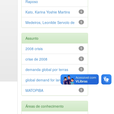
Raposo
Kato, Karina Yoshie Martins
1
Medeiros, Leonilde Servolo de
1
Assunto
2008 crisis
1
crise de 2008
1
demanda global por terras
1
global demand for land
1
MATOPIBA
1
Áreas de conhecimento