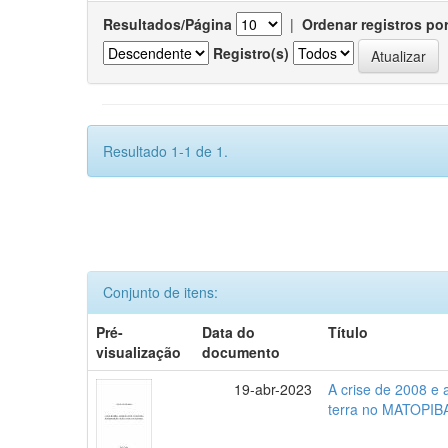
Resultados/Página
|
Ordenar registros po
Registro(s)
Resultado 1-1 de 1.
Conjunto de itens:
Pré-
Data do
Título
visualização
documento
19-abr-2023
A crise de 2008 e
terra no MATOPIB