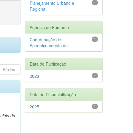
Planejamento Urbano e
1
Regional
Agência de Fomento
Coordenação de
1
Aperfeiçoamento de...
Data de Publicação
Póximo
2023
1
Data de Disponibilização
)
2025
1
niela da