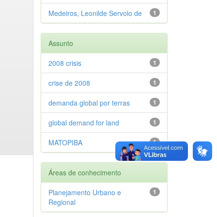
Medeiros, Leonilde Servolo de
1
Assunto
2008 crisis
1
crise de 2008
1
demanda global por terras
1
global demand for land
1
MATOPIBA
1
Áreas de conhecimento
Planejamento Urbano e
1
Regional