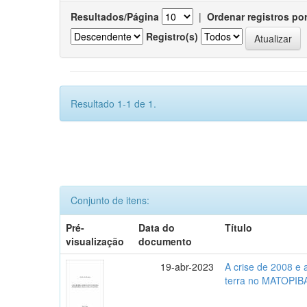
Resultados/Página
|
Ordenar registros po
Registro(s)
Resultado 1-1 de 1.
Conjunto de itens:
Pré-
Data do
Título
visualização
documento
19-abr-2023
A crise de 2008 e
terra no MATOPIB