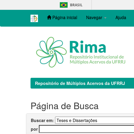
Skip
BRASIL
navigation
Página inicial
Navegar
Ajuda
Repositório de Múltiplos Acervos da UFRRJ
Página de Busca
Buscar em:
por