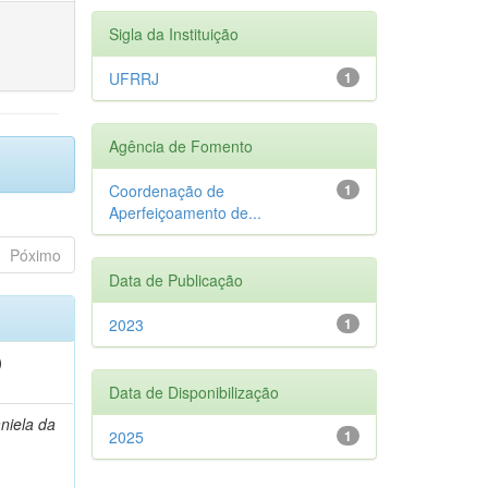
Sigla da Instituição
UFRRJ
1
Agência de Fomento
Coordenação de
1
Aperfeiçoamento de...
Póximo
Data de Publicação
2023
1
)
Data de Disponibilização
niela da
2025
1