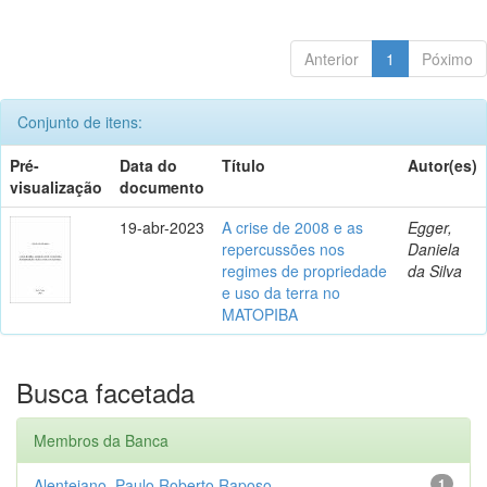
Anterior
1
Póximo
Conjunto de itens:
Pré-
Data do
Título
Autor(es)
visualização
documento
19-abr-2023
A crise de 2008 e as
Egger,
repercussões nos
Daniela
regimes de propriedade
da Silva
e uso da terra no
MATOPIBA
Busca facetada
Membros da Banca
Alentejano, Paulo Roberto Raposo
1