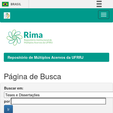
Skip
BRASIL
navigation
Simplifique!
Comunica BR
Participe
Acesso à informação
Legislação
Canais
Repositório de Múltiplos Acervos da UFRRJ
Página de Busca
Buscar em:
por