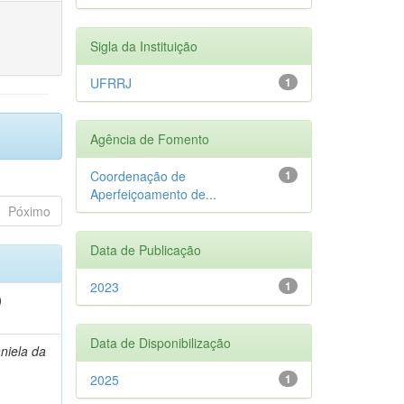
Sigla da Instituição
UFRRJ
1
Agência de Fomento
Coordenação de
1
Aperfeiçoamento de...
Póximo
Data de Publicação
2023
1
)
Data de Disponibilização
niela da
2025
1