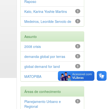
Raposo
Kato, Karina Yoshie Martins
1
Medeiros, Leonilde Servolo de
1
Assunto
2008 crisis
1
demanda global por terras
1
global demand for land
1
MATOPIBA
1
Áreas de conhecimento
Planejamento Urbano e
1
Regional