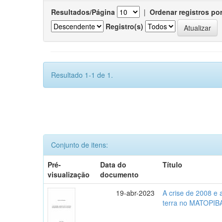
Resultados/Página
|
Ordenar registros po
Registro(s)
Resultado 1-1 de 1.
Conjunto de itens:
Pré-
Data do
Título
visualização
documento
19-abr-2023
A crise de 2008 e
terra no MATOPIB