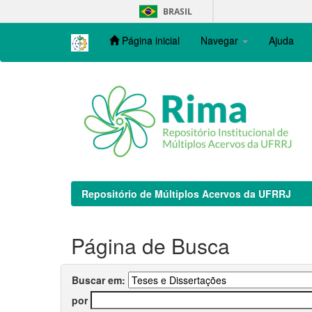
Skip
BRASIL
navigation
Página inicial
Navegar
Ajuda
Repositório de Múltiplos Acervos da UFRRJ
Página de Busca
Buscar em:
por