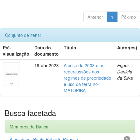
Anterior
1
Póximo
Conjunto de itens:
Pré-
Data do
Título
Autor(es)
visualização
documento
19-abr-2023
A crise de 2008 e as
Egger,
repercussões nos
Daniela
regimes de propriedade
da Silva
e uso da terra no
MATOPIBA
Busca facetada
Membros da Banca
Alentejano, Paulo Roberto Raposo
1