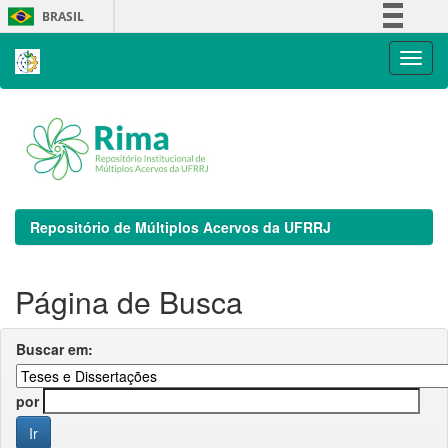
Skip
BRASIL
navigation
Simplifique!
Comunica BR
Participe
Acesso à informação
Legislação
Canais
Repositório de Múltiplos Acervos da UFRRJ
Página de Busca
Buscar em:
por