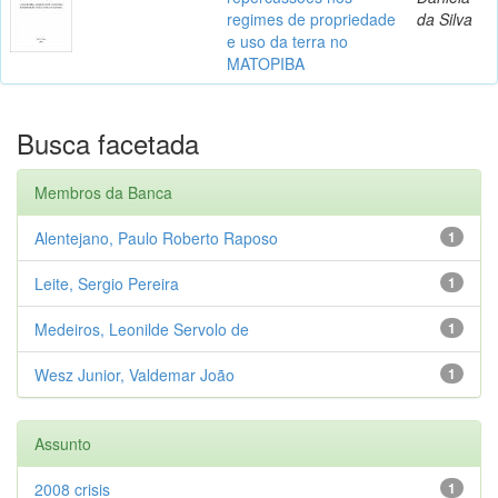
regimes de propriedade
da Silva
e uso da terra no
MATOPIBA
Busca facetada
Membros da Banca
Alentejano, Paulo Roberto Raposo
1
Leite, Sergio Pereira
1
Medeiros, Leonilde Servolo de
1
Wesz Junior, Valdemar João
1
Assunto
2008 crisis
1