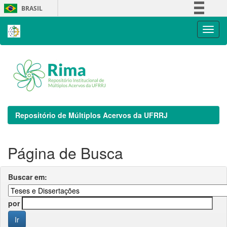
Skip
BRASIL
navigation
Simplifique!
Comunica BR
Participe
Acesso à informação
Legislação
Canais
Repositório de Múltiplos Acervos da UFRRJ
Página de Busca
Buscar em:
por