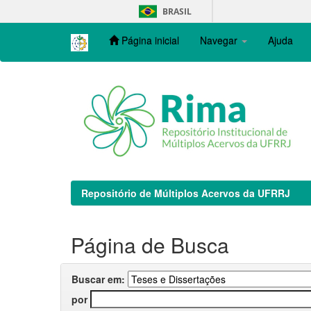
Skip
BRASIL
navigation
Página inicial
Navegar
Ajuda
Repositório de Múltiplos Acervos da UFRRJ
Página de Busca
Buscar em:
por