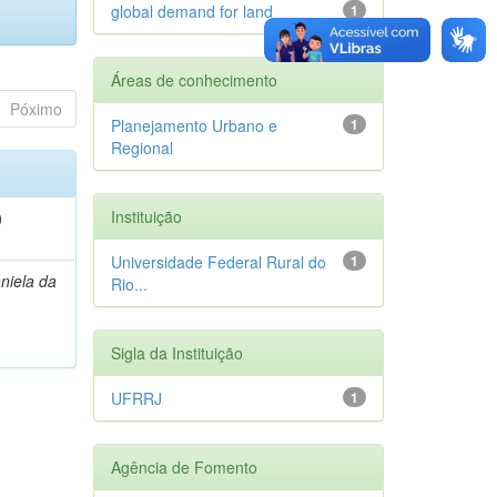
global demand for land
1
Áreas de conhecimento
Póximo
Planejamento Urbano e
1
Regional
Instituição
)
Universidade Federal Rural do
1
niela da
Rio...
Sigla da Instituição
UFRRJ
1
Agência de Fomento