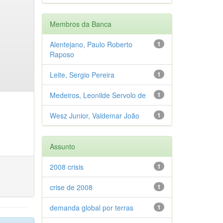
Membros da Banca
Alentejano, Paulo Roberto
1
Raposo
Leite, Sergio Pereira
1
Medeiros, Leonilde Servolo de
1
Wesz Junior, Valdemar João
1
Assunto
2008 crisis
1
crise de 2008
1
demanda global por terras
1