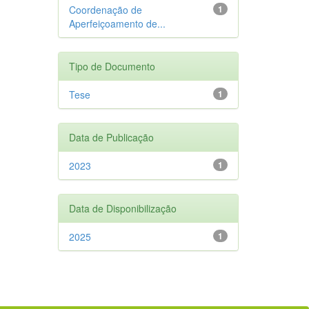
Coordenação de
1
Aperfeiçoamento de...
Tipo de Documento
Tese
1
Data de Publicação
2023
1
Data de Disponibilização
2025
1