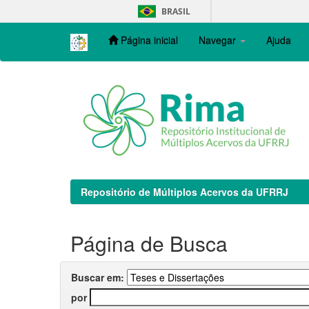
Skip
BRASIL
navigation
Página inicial
Navegar
Ajuda
Repositório de Múltiplos Acervos da UFRRJ
Página de Busca
Buscar em:
por