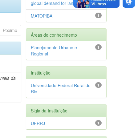
global demand for land
1
MATOPIBA
1
Póximo
Áreas de conhecimento
Planejamento Urbano e
1
Regional
)
Instituição
niela da
Universidade Federal Rural do
1
Rio...
Sigla da Instituição
UFRRJ
1