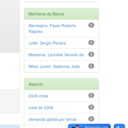
Membros da Banca
Alentejano, Paulo Roberto
1
Raposo
Leite, Sergio Pereira
1
Medeiros, Leonilde Servolo de
1
Wesz Junior, Valdemar João
1
Assunto
2008 crisis
1
crise de 2008
1
demanda global por terras
1