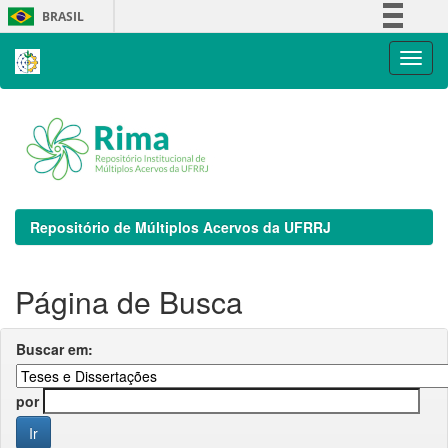
Skip
BRASIL
navigation
Simplifique!
Comunica BR
Participe
Acesso à informação
Legislação
Canais
Repositório de Múltiplos Acervos da UFRRJ
Página de Busca
Buscar em:
por