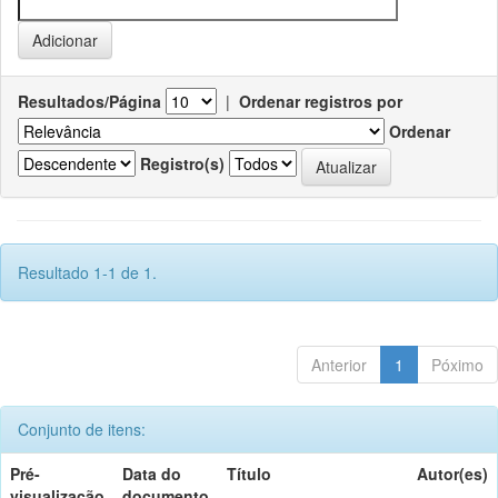
Resultados/Página
|
Ordenar registros por
Ordenar
Registro(s)
Resultado 1-1 de 1.
Anterior
1
Póximo
Conjunto de itens:
Pré-
Data do
Título
Autor(es)
visualização
documento