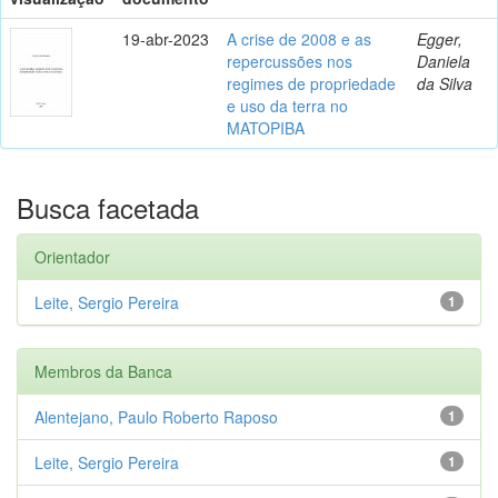
19-abr-2023
A crise de 2008 e as
Egger,
repercussões nos
Daniela
regimes de propriedade
da Silva
e uso da terra no
MATOPIBA
Busca facetada
Orientador
Leite, Sergio Pereira
1
Membros da Banca
Alentejano, Paulo Roberto Raposo
1
Leite, Sergio Pereira
1