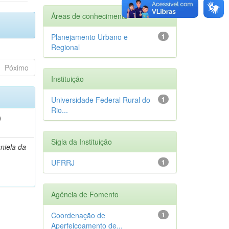
Áreas de conhecimento
Planejamento Urbano e
1
Regional
Póximo
Instituição
Universidade Federal Rural do
1
Rio...
)
Sigla da Instituição
niela da
UFRRJ
1
Agência de Fomento
Coordenação de
1
Aperfeiçoamento de...