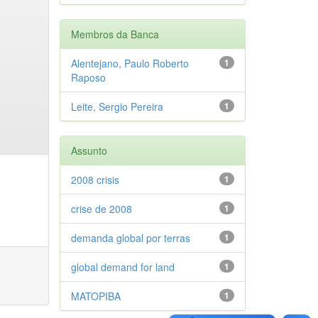
Membros da Banca
Alentejano, Paulo Roberto
1
Raposo
Leite, Sergio Pereira
1
Assunto
2008 crisis
1
crise de 2008
1
demanda global por terras
1
global demand for land
1
MATOPIBA
1