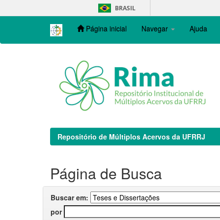
Skip
BRASIL
navigation
Página inicial
Navegar
Ajuda
Repositório de Múltiplos Acervos da UFRRJ
Página de Busca
Buscar em:
por