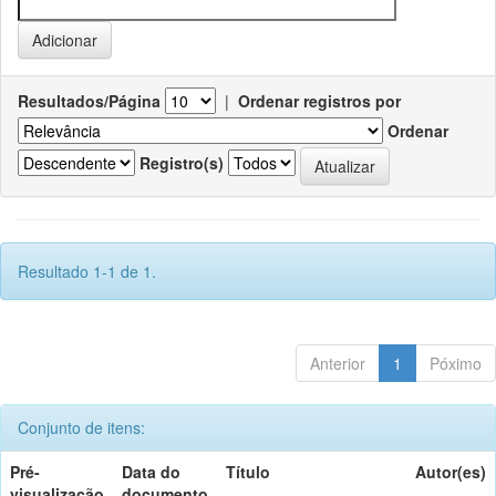
Resultados/Página
|
Ordenar registros por
Ordenar
Registro(s)
Resultado 1-1 de 1.
Anterior
1
Póximo
Conjunto de itens:
Pré-
Data do
Título
Autor(es)
visualização
documento