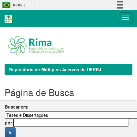
Skip
BRASIL
navigation
Simplifique!
Comunica BR
Participe
Acesso à informação
Legislação
Canais
Repositório de Múltiplos Acervos da UFRRJ
Página de Busca
Buscar em:
por