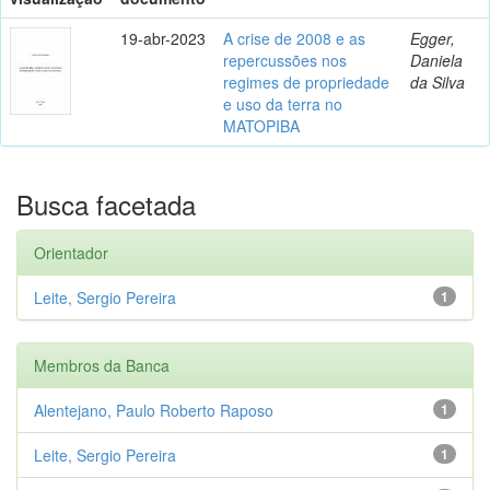
19-abr-2023
A crise de 2008 e as
Egger,
repercussões nos
Daniela
regimes de propriedade
da Silva
e uso da terra no
MATOPIBA
Busca facetada
Orientador
Leite, Sergio Pereira
1
Membros da Banca
Alentejano, Paulo Roberto Raposo
1
Leite, Sergio Pereira
1