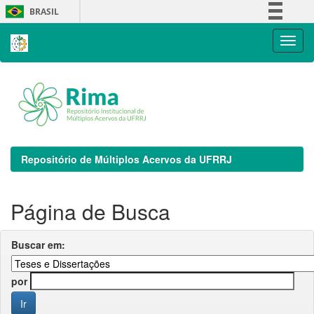
Skip
BRASIL
navigation
Simplifique!
Comunica BR
Participe
Acesso à informação
Legislação
Canais
Repositório de Múltiplos Acervos da UFRRJ
Página de Busca
Buscar em:
por