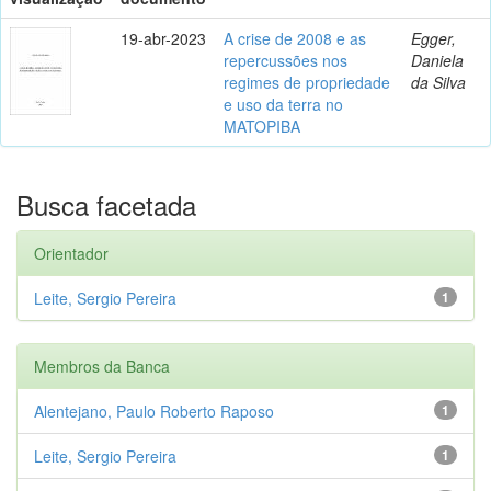
19-abr-2023
A crise de 2008 e as
Egger,
repercussões nos
Daniela
regimes de propriedade
da Silva
e uso da terra no
MATOPIBA
Busca facetada
Orientador
Leite, Sergio Pereira
1
Membros da Banca
Alentejano, Paulo Roberto Raposo
1
Leite, Sergio Pereira
1