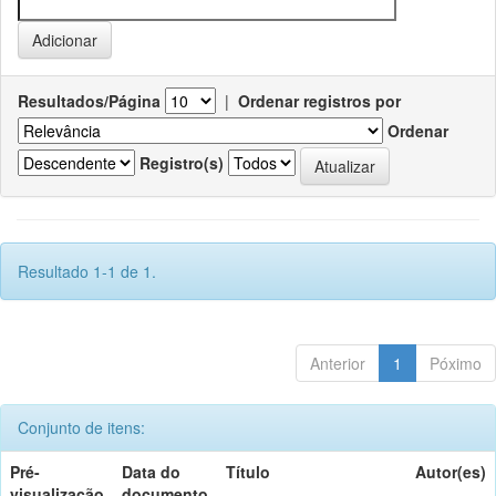
Resultados/Página
|
Ordenar registros por
Ordenar
Registro(s)
Resultado 1-1 de 1.
Anterior
1
Póximo
Conjunto de itens:
Pré-
Data do
Título
Autor(es)
visualização
documento