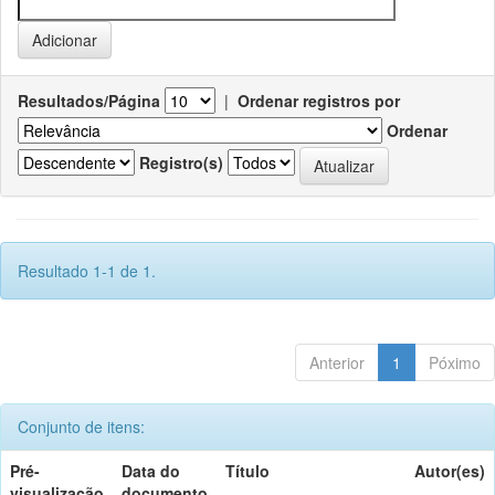
Resultados/Página
|
Ordenar registros por
Ordenar
Registro(s)
Resultado 1-1 de 1.
Anterior
1
Póximo
Conjunto de itens:
Pré-
Data do
Título
Autor(es)
visualização
documento