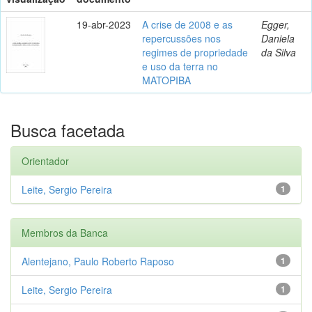
19-abr-2023
A crise de 2008 e as
Egger,
repercussões nos
Daniela
regimes de propriedade
da Silva
e uso da terra no
MATOPIBA
Busca facetada
Orientador
Leite, Sergio Pereira
1
Membros da Banca
Alentejano, Paulo Roberto Raposo
1
Leite, Sergio Pereira
1