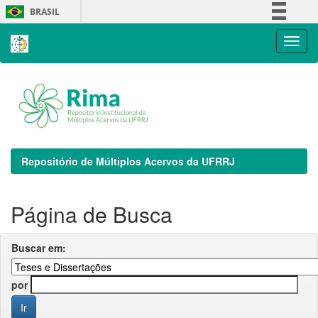
Skip
BRASIL
navigation
Simplifique!
Comunica BR
Participe
Acesso à informação
Legislação
Canais
Repositório de Múltiplos Acervos da UFRRJ
Página de Busca
Buscar em:
por