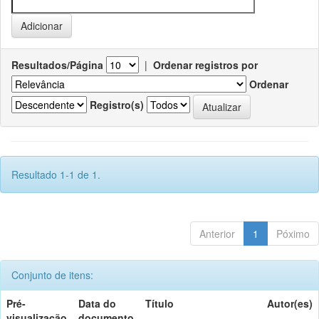
Resultados/Página
|
Ordenar registros por
Ordenar
Registro(s)
Resultado 1-1 de 1.
Anterior
1
Póximo
Conjunto de itens:
Pré-
Data do
Título
Autor(es)
visualização
documento