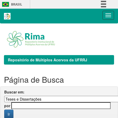
Skip
BRASIL
navigation
Simplifique!
Comunica BR
Participe
Acesso à informação
Legislação
Canais
Repositório de Múltiplos Acervos da UFRRJ
Página de Busca
Buscar em:
por