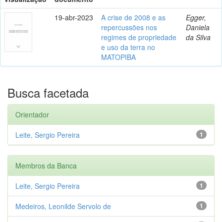
19-abr-2023
A crise de 2008 e as
Egger,
repercussões nos
Daniela
regimes de propriedade
da Silva
e uso da terra no
MATOPIBA
Busca facetada
Orientador
Leite, Sergio Pereira
1
Membros da Banca
Leite, Sergio Pereira
1
Medeiros, Leonilde Servolo de
1