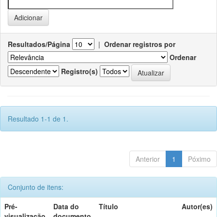
Resultados/Página
|
Ordenar registros por
Ordenar
Registro(s)
Resultado 1-1 de 1.
Anterior
1
Póximo
Conjunto de itens:
Pré-
Data do
Título
Autor(es)
visualização
documento