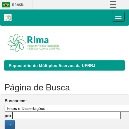
Skip
BRASIL
navigation
Simplifique!
Comunica BR
Participe
Acesso à informação
Legislação
Canais
Repositório de Múltiplos Acervos da UFRRJ
Página de Busca
Buscar em:
por