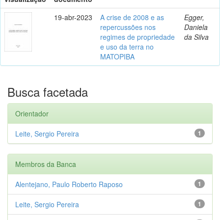
19-abr-2023
A crise de 2008 e as
Egger,
repercussões nos
Daniela
regimes de propriedade
da Silva
e uso da terra no
MATOPIBA
Busca facetada
Orientador
Leite, Sergio Pereira
1
Membros da Banca
Alentejano, Paulo Roberto Raposo
1
Leite, Sergio Pereira
1