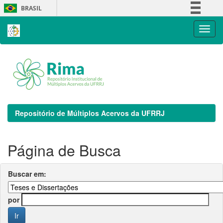
Skip
BRASIL
navigation
Simplifique!
Comunica BR
Participe
Acesso à informação
Legislação
Canais
Repositório de Múltiplos Acervos da UFRRJ
Página de Busca
Buscar em:
por