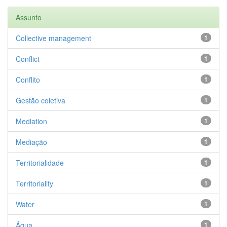
Assunto
Collective management
1
Conflict
1
Conflito
1
Gestão coletiva
1
Mediation
1
Mediação
1
Territorialidade
1
Territoriality
1
Water
1
Água
1