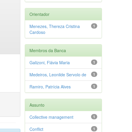
Orientador
Menezes, Thereza Cristina
1
Cardoso
Membros da Banca
Galizoni, Flávia Maria
1
Medeiros, Leonilde Servolo de
1
Ramiro, Patrícia Alves
1
Assunto
Collective management
1
Conflict
1