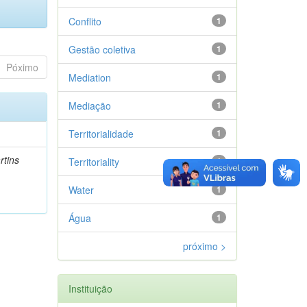
Conflito
1
Gestão coletiva
1
Póximo
Mediation
1
Mediação
1
Territorialidade
1
rtins
Territoriality
1
Water
1
Água
1
próximo >
Instituição