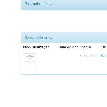
Resultado 1-1 de 1.
Conjunto de itens:
Pré-visualização
Data do documento
Tít
9-abr-2021
Com