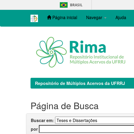
Skip
BRASIL
navigation
Página inicial
Navegar
Ajuda
Repositório de Múltiplos Acervos da UFRRJ
Página de Busca
Buscar em:
por