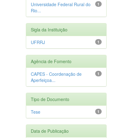
Universidade Federal Rural do
1
Rio...
Sigla da Instituição
UFRRJ
1
Agência de Fomento
CAPES - Coordenação de
1
Aperfeiçoa...
Tipo de Documento
Tese
1
Data de Publicação