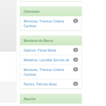
Orientador
Menezes, Thereza Cristina
1
Cardoso
Membros da Banca
Galizoni, Flávia Maria
1
Medeiros, Leonilde Servolo de
1
Menezes, Thereza Cristina
1
Cardoso
Ramiro, Patrícia Alves
1
Assunto