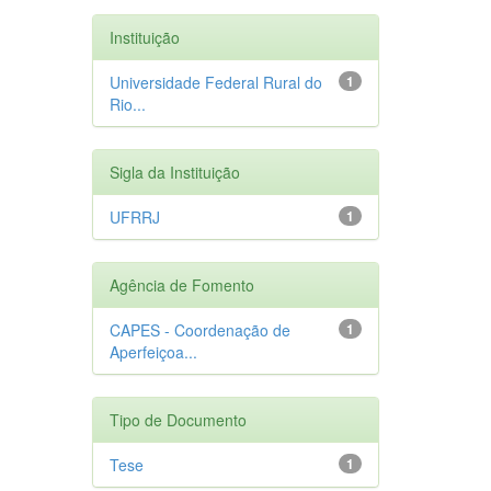
Instituição
Universidade Federal Rural do
1
Rio...
Sigla da Instituição
UFRRJ
1
Agência de Fomento
CAPES - Coordenação de
1
Aperfeiçoa...
Tipo de Documento
Tese
1