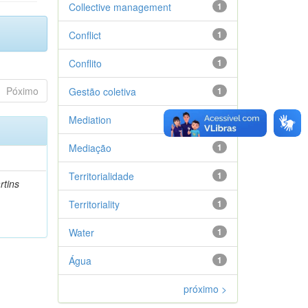
Collective management
1
Conflict
1
Conflito
1
Póximo
Gestão coletiva
1
Mediation
1
Mediação
1
Territorialidade
1
rtins
Territoriality
1
Water
1
Água
1
próximo >