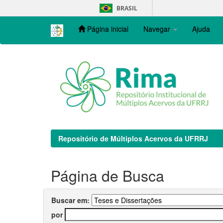
Skip
BRASIL
navigation
Página inicial
Navegar
Ajuda
Repositório de Múltiplos Acervos da UFRRJ
Página de Busca
Buscar em:
por