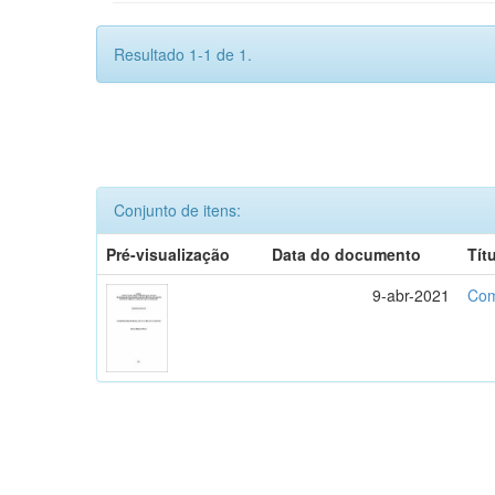
Resultado 1-1 de 1.
Conjunto de itens:
Pré-visualização
Data do documento
Tít
9-abr-2021
Com