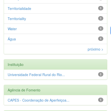
Territorialidade
1
Territoriality
1
Water
1
Água
1
próximo >
Instituição
Universidade Federal Rural do Rio...
1
Agência de Fomento
CAPES - Coordenação de Aperfeiçoa...
1