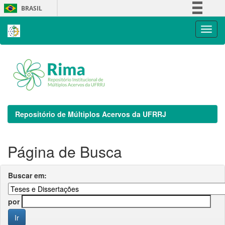
Skip
BRASIL
navigation
Simplifique!
Comunica BR
Participe
Acesso à informação
Legislação
Canais
Repositório de Múltiplos Acervos da UFRRJ
Página de Busca
Buscar em:
por