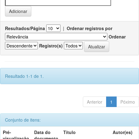
Resultados/Página
|
Ordenar registros por
Ordenar
Registro(s)
Resultado 1-1 de 1.
Anterior
1
Póximo
Conjunto de itens:
Pré-
Data do
Título
Autor(es)
visualização
documento