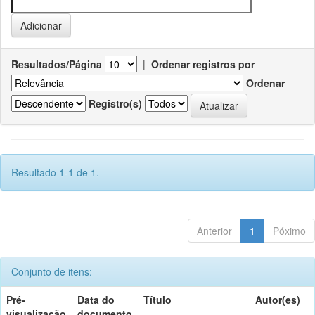
Resultados/Página
|
Ordenar registros por
Ordenar
Registro(s)
Resultado 1-1 de 1.
Anterior
1
Póximo
Conjunto de itens:
Pré-
Data do
Título
Autor(es)
visualização
documento