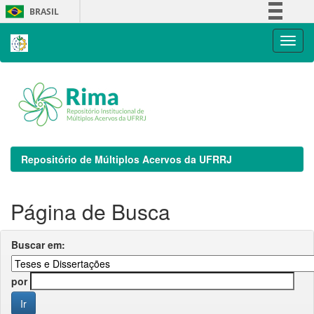
Skip
BRASIL
navigation
Simplifique!
Comunica BR
Participe
Acesso à informação
Legislação
Canais
Repositório de Múltiplos Acervos da UFRRJ
Página de Busca
Buscar em:
por